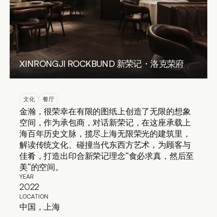
XINRONGJI ROCKBUND 新荣记・洛克荣府
文化
餐厅
金瀚，很荣幸在有限的图纸上创造了无限的想象
空间，作为承包商，对话新荣记，在这座承载上
海百年历史文脉，揽尽上海无限荣光的建筑里，
解读传统文化、碰撞当代东西方艺术，为顾客与
佳肴，打造出印合新荣记理念“食必求真，然后至
美”的空间。
YEAR
2022
LOCATION
中国，上海