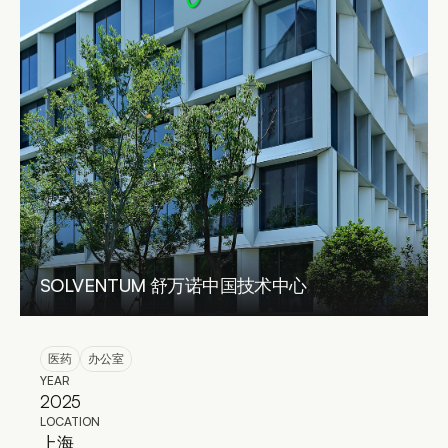
LANDSCAPING DESIGN
CONSTRUCTION MANAGEM.
BUILDING RENOVATION
LIGHTING DESIGN
FEASIBILITY STUDIES
BUILDING CODE COMPLIANCE
3D VISUALIZATION
EN
/ 
简
SOLVENTUM 舒万诺中国技术中心
医药
办公室
YEAR
2025
LOCATION
上海