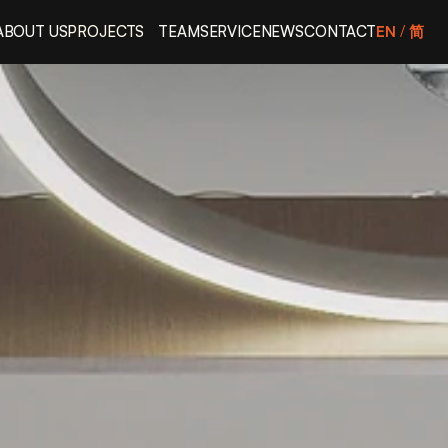
ABOUT US
PROJECTS
TEAM
SERVICE
NEWS
CONTACT
EN
/ 
简